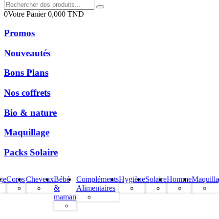
0
Votre Panier
0,000
TND
Promos
Nouveautés
Bons Plans
Nos coffrets
Bio & nature
Maquillage
Packs Solaire
ge
Corps
Cheveux
Bébé
Compléments
Hygiène
Solaire
Homme
Maquill
&
Alimentaires
maman