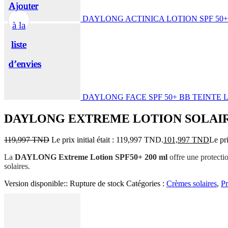
Ajouter
Ajouter
Ajouter
Ajouter
Ajouter
DAYLONG ACTINICA LOTION SPF 50+
à la
à la
à la
à la
à la
liste
liste
liste
liste
liste
d’envies
d’envies
d’envies
d’envies
d’envies
DAYLONG FACE SPF 50+ BB TEINTE 
DAYLONG EXTREME LOTION SOLAIRE
119,997
TND
Le prix initial était : 119,997 TND.
101,997
TND
Le pr
La
DAYLONG Extreme Lotion SPF50+ 200 ml
offre une protecti
solaires.
Version disponible::
Rupture de stock
Catégories :
Crèmes solaires
,
Pr