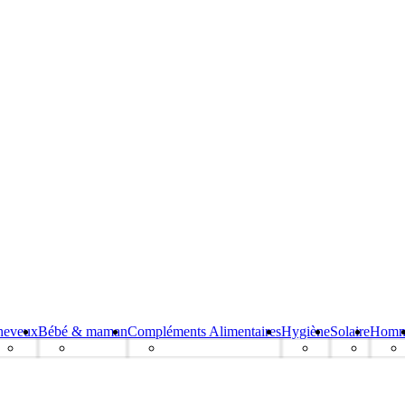
heveux
Bébé & maman
Compléments Alimentaires
Hygiène
Solaire
Hom