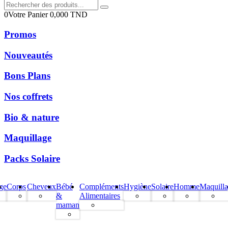
0
Votre Panier
0,000
TND
Promos
Nouveautés
Bons Plans
Nos coffrets
Bio & nature
Maquillage
Packs Solaire
ge
Corps
Cheveux
Bébé
Compléments
Hygiène
Solaire
Homme
Maquill
&
Alimentaires
maman