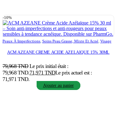
-10%
Peaux À Imperfections
,
Soins Peau Grasse, Mixte Et Acné
,
Visage
ACM AZEANE CREME ACIDE AZELAIQUE 15% 30ML
79,968
TND
Le prix initial était :
79,968 TND.
71,971
TND
Le prix actuel est :
71,971 TND.
Ajouter au panier