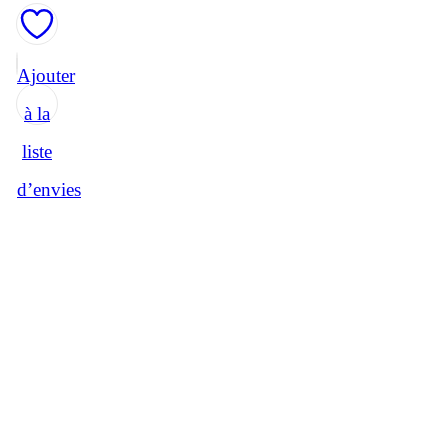
Ajouter
à la
liste
d’envies